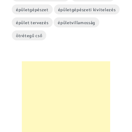
épületgépészet
épületgépészeti kivitelezés
épület tervezés
épületvillamosság
ötrétegű cső