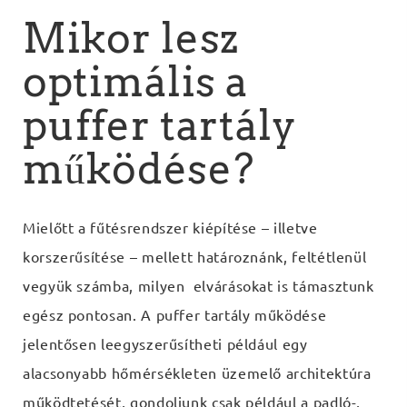
Mikor lesz
optimális a
puffer tartály
működése?
Mielőtt a fűtésrendszer kiépítése – illetve
korszerűsítése – mellett határoznánk, feltétlenül
vegyük számba, milyen elvárásokat is támasztunk
egész pontosan. A puffer tartály működése
jelentősen leegyszerűsítheti például egy
alacsonyabb hőmérsékleten üzemelő architektúra
működtetését, gondoljunk csak például a padló-,