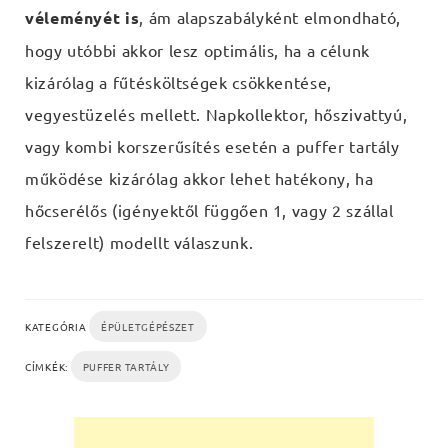
véleményét is
, ám alapszabályként elmondható,
hogy utóbbi akkor lesz optimális, ha a célunk
kizárólag a fűtésköltségek csökkentése,
vegyestüzelés mellett. Napkollektor, hőszivattyú,
vagy kombi korszerűsítés esetén a puffer tartály
működése kizárólag akkor lehet hatékony, ha
hőcserélős (igényektől függően 1, vagy 2 szállal
felszerelt) modellt válaszunk.
KATEGÓRIA
ÉPÜLETGÉPÉSZET
CÍMKÉK:
PUFFER TARTÁLY