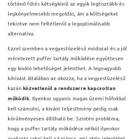
történő fűtés kétségkívül az egyik legtisztább és
legkényelmesebb megoldás, ám a költségeket
tekintve nem feltétlenül a legoptimálisabb
alternatíva.
Ezzel szemben a vegyestüzelésű módozat és a jól
méretezett puffer tartály működése együttesen
egy kiváló lehetőséget jelenthet. A legnagyobb
kihívást általában az okozza, ha a vegyestüzelésű
kazán
közvetlenül a rendszerre kapcsoltan
működik
. Ilyenkor ugyanis magas üzemi hőfokkal
kell számolni, a kívánt teljesítmény pedig csak
körülményesen állítható be. Szintén probléma,
hogy a puffer tartály működése nélkül ilyenkor
gyakorta rakni kell a kazánra, ami aktív jelenlétet