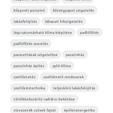
központi porszívó
kőzetgyapot szigetelés
lakásfelújítás
lábazati hőszigetelés
légcsatornázható klíma kiépítése
padlófűtés
padlófűtés szerelés
parasztházak szigetelése
passzívház
passzívház építés
split-klíma
szellőztetés
szellőztető rendszerek
szellőzéstechnika
teljeskörű lakásfelújítás
törölközőszárító radiátor bekötése
vízvezeték csövek fajtái
épületenergetika