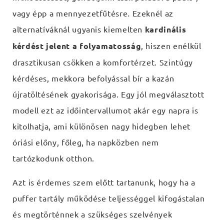
vagy épp a mennyezetfűtésre. Ezeknél az
alternatíváknál ugyanis kiemelten
kardinális
kérdést jelent a folyamatosság
, hiszen enélkül
drasztikusan csökken a komfortérzet. Szintúgy
kérdéses, mekkora befolyással bír a kazán
újratöltésének gyakorisága. Egy jól megválasztott
modell ezt az időintervallumot akár egy napra is
kitolhatja, ami különösen nagy hidegben lehet
óriási előny, főleg, ha napközben nem
tartózkodunk otthon.
Azt is érdemes szem előtt tartanunk, hogy ha a
puffer tartály működése teljességgel kifogástalan
és megtörténnek a szükséges szelvények