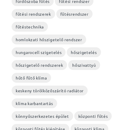
fürdőszoba fűtés
fűtési rendszer
fűtési rendszerek
fűtésrendszer
fűtéstechnika
homlokzati hőszigetelő rendszer
hungarocell szigetelés
hőszigetelés
hőszigetelő rendszerek
hőszivattyú
hűtő fűtő klíma
keskeny törölközőszárító radiátor
klíma karbantartás
könnyűszerkezetes épület
központi fűtés
központi fűtés kiépítése
központi klíma