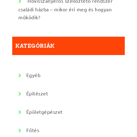
Hővisszanyerős szellőztető rendszer
családi házba – mikor éri meg és hogyan
működik?
KATEGÓRIÁK
Egyéb
Építészet
Épületgépészet
Fűtés