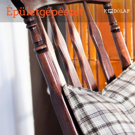
Épületgépészet
KEZDŐLAP