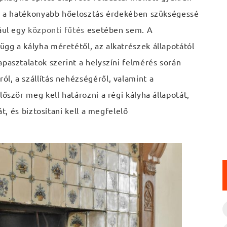
agy a hatékonyabb hőelosztás érdekében szükségessé
dául egy
központi fűtés
esetében sem. A
gg a kályha méretétől, az alkatrészek állapotától
apasztalatok szerint a helyszíni felmérés során
l, a szállítás nehézségéről, valamint a
lőször meg kell határozni a régi kályha állapotát,
át, és biztosítani kell a megfelelő