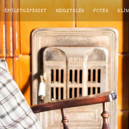
ÉPÜLETGÉPÉSZET
SZIGETELÉS
FŰTÉS
KLÍM