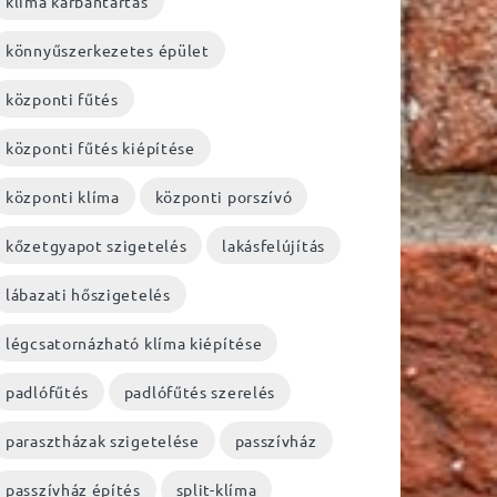
klíma karbantartás
könnyűszerkezetes épület
központi fűtés
központi fűtés kiépítése
központi klíma
központi porszívó
kőzetgyapot szigetelés
lakásfelújítás
lábazati hőszigetelés
légcsatornázható klíma kiépítése
padlófűtés
padlófűtés szerelés
parasztházak szigetelése
passzívház
passzívház építés
split-klíma