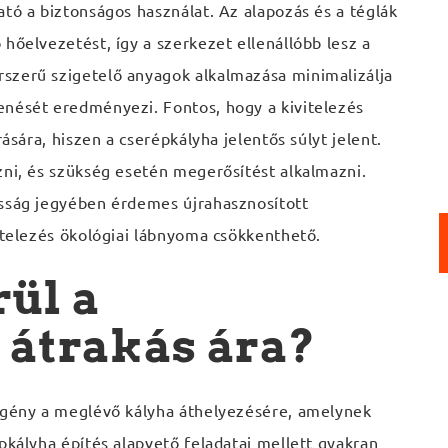
ató a biztonságos használat. Az alapozás és a téglák
hőelvezetést, így a szerkezet ellenállóbb lesz a
szerű szigetelő anyagok alkalmazása minimalizálja
enését eredményezi. Fontos, hogy a kivitelezés
rására, hiszen a cserépkályha jelentős súlyt jelent.
zni, és szükség esetén megerősítést alkalmazni.
osság jegyében érdemes újrahasznosított
vitelezés ökológiai lábnyoma csökkenthető.
ül a
 átrakás ára?
 igény a meglévő kályha áthelyezésére, amelynek
pkályha építés alapvető feladatai mellett gyakran