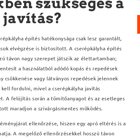
kben szükséges a
e
s
javítás?
é
s
:
épkályha építés hatékonysága csak lesz garantált,
sok elvégzése is biztosított. A cserépkályha építés
ú távon nagy szerepet játszik az élettartamban;
entesít a használatból adódó kopás és repedések
ény csökkenése vagy látványos repedések jelennek
ell fordulni, mivel a cserépkályha javítás
 A felújítás során a tömítőanyagot és az esetleges
sított maradjon a szivárgásmentes működés.
éményjárat ellenőrzése, hiszen egy apró eltérés is a
atja. A megelőző ellenőrzésekkel hosszú távon