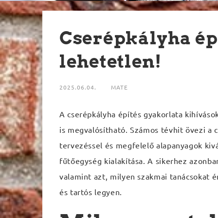
Cserépkályha ép
lehetetlen!
2025.06.04.
MATE
A cserépkályha építés gyakorlata kihívások
is megvalósítható. Számos tévhit övezi a 
tervezéssel és megfelelő alapanyagok kiv
fűtőegység kialakítása. A sikerhez azonban
valamint azt, milyen szakmai tanácsokat 
és tartós legyen.