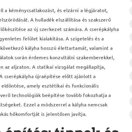
ll a kéménycsatlakozást, és elzárni a légjáratot,
lszóródását. A hulladék elszállítása és szakszerű
lőkészítése az új szerkezet számára. A cserépkályha
yenletes felület kialakítása. A szigetelés és a
a következő kályha hosszú élettartamát, valamint a
álatok során érdemes konzultálni szakemberekkel,
 az aljzaton. A statikai vizsgálat megállapítja,
 cserépkályha újraépítése előtt ajánlott a
 eldöntése, amely esztétikai és funkcionális
verő technológiák beépítése tovább fokozhatja a
ltségeket. Ezzel a módszerrel a kályha nemcsak
kás hőkomfortját is jelentősen javítja.