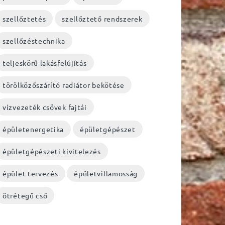
szellőztetés
szellőztető rendszerek
szellőzéstechnika
teljeskörű lakásfelújítás
törölközőszárító radiátor bekötése
vízvezeték csövek fajtái
épületenergetika
épületgépészet
épületgépészeti kivitelezés
épület tervezés
épületvillamosság
ötrétegű cső