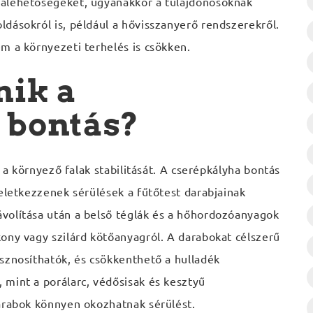
balehetőségeket, ugyanakkor a tulajdonosoknak
dásokról is, például a hővisszanyerő rendszerekről.
m a környezeti terhelés is csökken.
nik a
 bontás?
s a környező falak stabilitását. A cserépkályha bontás
keletkezzenek sérülések a fűtőtest darabjainak
volítása után a belső téglák és a hőhordozóanyagok
ony vagy szilárd kötőanyagról. A darabokat célszerű
sznosíthatók, és csökkenthető a hulladék
mint a porálarc, védősisak és kesztyű
darabok könnyen okozhatnak sérülést.