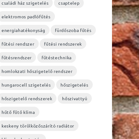
családi ház szigetelés
csaptelep
elektromos padlófűtés
energiahatékonyság
fürdőszoba fűtés
fűtési rendszer
fűtési rendszerek
fűtésrendszer
fűtéstechnika
homlokzati hőszigetelő rendszer
hungarocell szigetelés
hőszigetelés
hőszigetelő rendszerek
hőszivattyú
hűtő fűtő klíma
keskeny törölközőszárító radiátor