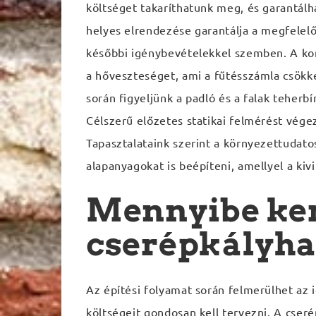
költséget takaríthatunk meg, és garantálh
helyes elrendezése garantálja a megfelelő 
későbbi igénybevételekkel szemben. A kor
a hőveszteséget, ami a fűtésszámla csökk
során figyeljünk a padló és a falak teherbí
Célszerű előzetes statikai felmérést vége
Tapasztalataink szerint a környezettudat
alapanyagokat is beépíteni, amellyel a ki
Mennyibe ker
cserépkályha
Az építési folyamat során felmerülhet az
költségeit gondosan kell tervezni. A cseré