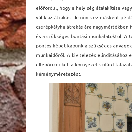
előfordul, hogy a helyiség átalakítása v
válik az átrakás, de nincs ez másként pél
cserépkályha átrakás ára nagymértékben fü
és a szükséges bontási munkálatoktól. A t
pontos képet kapunk a szükséges anyagokró
munkaidőről. A kivitelezés elindításához e
ellenőrizni kell a környezet szilárd falazat
kéményméretezést.