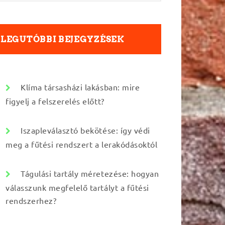
LEGUTÓBBI BEJEGYZÉSEK
Klíma társasházi lakásban: mire
figyelj a felszerelés előtt?
Iszapleválasztó bekötése: így védi
meg a fűtési rendszert a lerakódásoktól
Tágulási tartály méretezése: hogyan
válasszunk megfelelő tartályt a fűtési
rendszerhez?