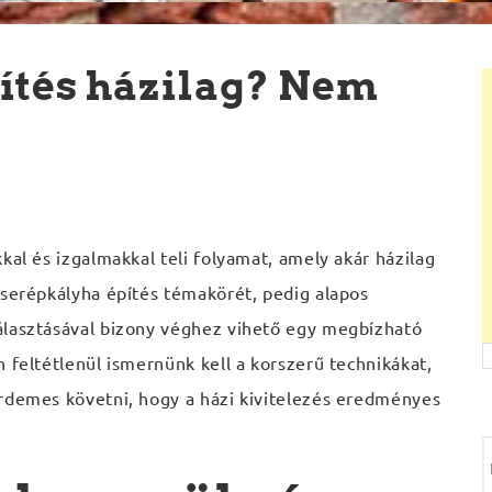
ítés házilag? Nem
kal és izgalmakkal teli folyamat, amely akár házilag
cserépkályha építés témakörét, pedig alapos
álasztásával bizony véghez vihető egy megbízható
 feltétlenül ismernünk kell a korszerű technikákat,
érdemes követni, hogy a házi kivitelezés eredményes
e
r