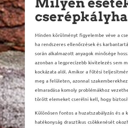
Milyen esete
cserépkályha 
Minden körülményt figyelembe véve a cser
ha rendszeres ellenőrzések és karbantartá
során alkalmazott anyagok minősége hossz
azonban a legprecízebb kivitelezés sem m
kockázata alól. Amikor a fűtési teljesítm
meg a felületen, azonnal szakemberekhez k
elmaradása komoly problémákhoz vezethet.
törött elemeket cserélni kell, hogy bizto
Különösen fontos a huzatszabályzás és a k
hatékonyság drasztikus csökkenését okozh