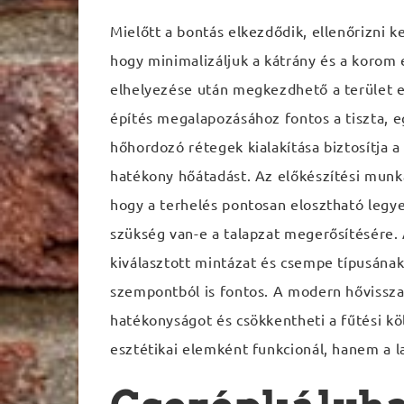
Mielőtt a bontás elkezdődik, ellenőrizni ke
hogy minimalizáljuk a kátrány és a korom e
elhelyezése után megkezdhető a terület e
építés megalapozásához fontos a tiszta, eg
hőhordozó rétegek kialakítása biztosítja 
hatékony hőátadást. Az előkészítési munk
hogy a terhelés pontosan elosztható legyen
szükség van-e a talapzat megerősítésére. A
kiválasztott mintázat és csempe típusának
szempontból is fontos. A modern hővissza
hatékonyságot és csökkentheti a fűtési kö
esztétikai elemként funkcionál, hanem a la