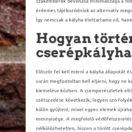
szakemberek bevonása minimalizálja a hi
érdemes tájékozódniuk az alternatív megol
Így nemcsak a kályha élettartama nő, hane
Hogyan törté
cserépkályha
Először fel kell mérni a kályha állapotát é
során megfontoltan kell eljárni, hogy ne 
kiemelése közben. A csemperészletek eltá
szétszedése következik, legyen szó folyék
külön gyűjteni, mivel egyes elemek újraha
mennyisége. A megfelelő védőfelszerelés, 
nélkülözhetetlen, hiszen a törött cserép