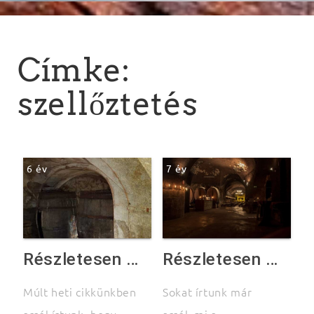
Címke:
szellőztetés
6 év
7 év
Részletesen a pince szellőztetéséről – 1. rész
Részletesen a pince szellőztetéséről – 2. rész
Sokat írtunk már
Múlt heti cikkünkben
arról, mi a