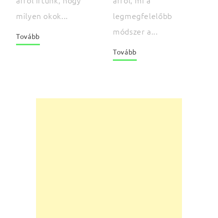
arról írtunk, hogy
legmegfelelőbb
milyen okok...
módszer a...
Tovább
Tovább