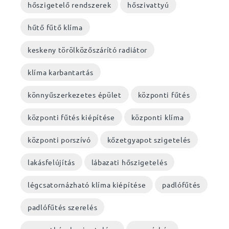
hőszigetelő rendszerek
hőszivattyú
hűtő fűtő klíma
keskeny törölközőszárító radiátor
klíma karbantartás
könnyűszerkezetes épület
központi fűtés
központi fűtés kiépítése
központi klíma
központi porszívó
kőzetgyapot szigetelés
lakásfelújítás
lábazati hőszigetelés
légcsatornázható klíma kiépítése
padlófűtés
padlófűtés szerelés