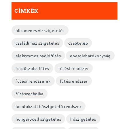
CÍMKÉK
bitumenes vízszigetelés
családi ház szigetelés
csaptelep
elektromos padlófűtés
energiahatékonyság
fürdőszoba fűtés
fűtési rendszer
fűtési rendszerek
fűtésrendszer
fűtéstechnika
homlokzati hőszigetelő rendszer
hungarocell szigetelés
hőszigetelés