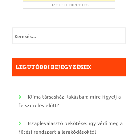
K
e
r
e
s
é
LEGUTÓBBI BEJEGYZÉSEK
s
:
Klíma társasházi lakásban: mire figyelj a
felszerelés előtt?
Iszapleválasztó bekötése: így védi meg a
fűtési rendszert a lerakódásoktól