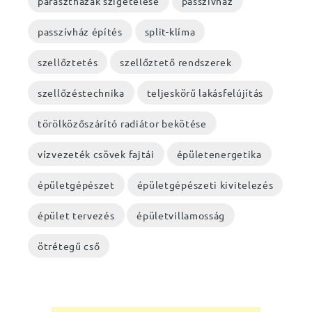
parasztházak szigetelése
passzívház
passzívház építés
split-klíma
szellőztetés
szellőztető rendszerek
szellőzéstechnika
teljeskörű lakásfelújítás
törölközőszárító radiátor bekötése
vízvezeték csövek fajtái
épületenergetika
épületgépészet
épületgépészeti kivitelezés
épület tervezés
épületvillamosság
ötrétegű cső