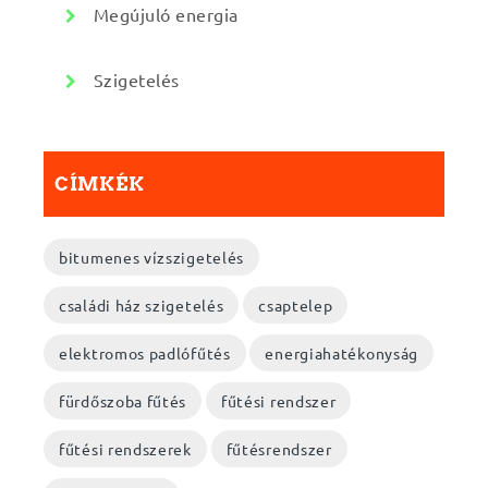
Megújuló energia
Szigetelés
CÍMKÉK
bitumenes vízszigetelés
családi ház szigetelés
csaptelep
elektromos padlófűtés
energiahatékonyság
fürdőszoba fűtés
fűtési rendszer
fűtési rendszerek
fűtésrendszer