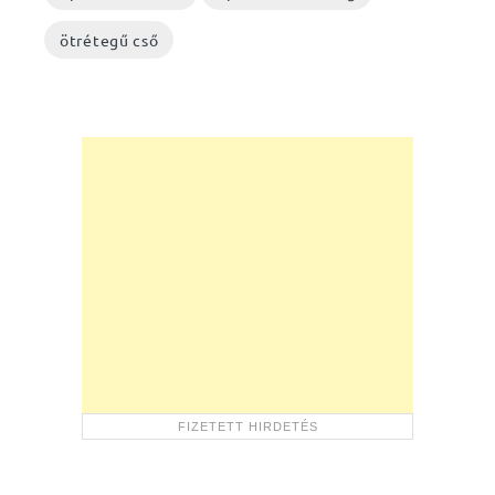
ötrétegű cső