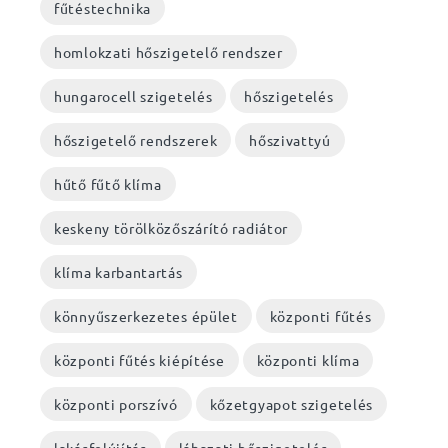
fűtéstechnika
homlokzati hőszigetelő rendszer
hungarocell szigetelés
hőszigetelés
hőszigetelő rendszerek
hőszivattyú
hűtő fűtő klíma
keskeny törölközőszárító radiátor
klíma karbantartás
könnyűszerkezetes épület
központi fűtés
központi fűtés kiépítése
központi klíma
központi porszívó
kőzetgyapot szigetelés