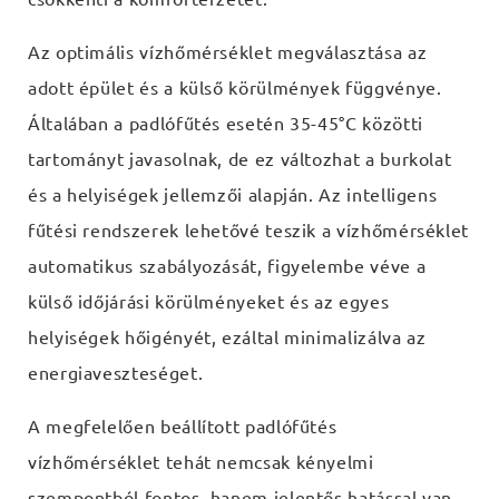
Az optimális vízhőmérséklet megválasztása az
adott épület és a külső körülmények függvénye.
Általában a padlófűtés esetén 35-45°C közötti
tartományt javasolnak, de ez változhat a burkolat
és a helyiségek jellemzői alapján. Az intelligens
fűtési rendszerek lehetővé teszik a vízhőmérséklet
automatikus szabályozását, figyelembe véve a
külső időjárási körülményeket és az egyes
helyiségek hőigényét, ezáltal minimalizálva az
energiaveszteséget.
A megfelelően beállított padlófűtés
vízhőmérséklet tehát nemcsak kényelmi
szempontból fontos, hanem jelentős hatással van