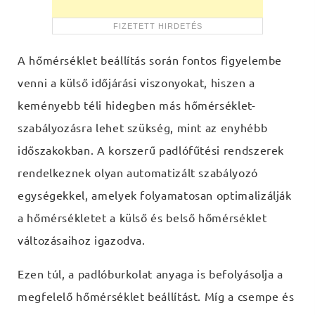
A hőmérséklet beállítás során fontos figyelembe
venni a külső időjárási viszonyokat, hiszen a
keményebb téli hidegben más hőmérséklet-
szabályozásra lehet szükség, mint az enyhébb
időszakokban. A korszerű padlófűtési rendszerek
rendelkeznek olyan automatizált szabályozó
egységekkel, amelyek folyamatosan optimalizálják
a hőmérsékletet a külső és belső hőmérséklet
változásaihoz igazodva.
Ezen túl, a padlóburkolat anyaga is befolyásolja a
megfelelő hőmérséklet beállítást. Míg a csempe és