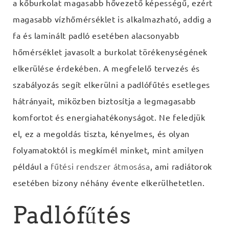
a kőburkolat magasabb hővezető képességű, ezért
magasabb vízhőmérséklet is alkalmazható, addig a
fa és laminált padló esetében alacsonyabb
hőmérséklet javasolt a burkolat törékenységének
elkerülése érdekében. A megfelelő tervezés és
szabályozás segít elkerülni a padlófűtés esetleges
hátrányait, miközben biztosítja a legmagasabb
komfortot és energiahatékonyságot. Ne feledjük
el, ez a megoldás tiszta, kényelmes, és olyan
folyamatoktól is megkímél minket, mint amilyen
például a
fűtési rendszer átmosása
, ami radiátorok
esetében bizony néhány évente elkerülhetetlen.
Padlófűtés