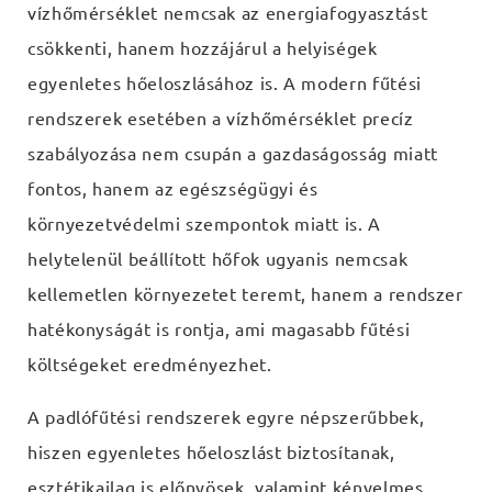
vízhőmérséklet nemcsak az energiafogyasztást
csökkenti, hanem hozzájárul a helyiségek
egyenletes hőeloszlásához is. A modern fűtési
rendszerek esetében a vízhőmérséklet precíz
szabályozása nem csupán a gazdaságosság miatt
fontos, hanem az egészségügyi és
környezetvédelmi szempontok miatt is. A
helytelenül beállított hőfok ugyanis nemcsak
kellemetlen környezetet teremt, hanem a rendszer
hatékonyságát is rontja, ami magasabb fűtési
költségeket eredményezhet.
A padlófűtési rendszerek egyre népszerűbbek,
hiszen egyenletes hőeloszlást biztosítanak,
esztétikailag is előnyösek, valamint kényelmes,