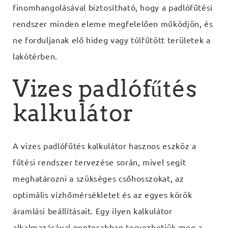
finomhangolásával biztosítható, hogy a padlófűtési
rendszer minden eleme megfelelően működjön, és
ne forduljanak elő hideg vagy túlfűtött területek a
lakótérben.
Vizes padlófűtés
kalkulátor
A vizes padlófűtés kalkulátor hasznos eszköz a
fűtési rendszer tervezése során, mivel segít
meghatározni a szükséges csőhosszokat, az
optimális vízhőmérsékletet és az egyes körök
áramlási beállításait. Egy ilyen kalkulátor
alkalmazásával pontosabban tervezhetjük meg a