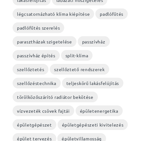
lakásfelújítás
lábazati hőszigetelés
légcsatornázható klíma kiépítése
padlófűtés
padlófűtés szerelés
parasztházak szigetelése
passzívház
passzívház építés
split-klíma
szellőztetés
szellőztető rendszerek
szellőzéstechnika
teljeskörű lakásfelújítás
törölközőszárító radiátor bekötése
vízvezeték csövek fajtái
épületenergetika
épületgépészet
épületgépészeti kivitelezés
épület tervezés
épületvillamosság