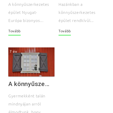
A könnyűszerkezetes
Hazánkban a
épület Nyugat-
könnyűszerkezetes
Európa bizonyos...
épület rendkívül...
Tovább
Tovább
7 év
A könnyűszerkezetes épületről néhány szóban
Gyermekként talán
mindnyájan arról
álmodtunk, hogy...