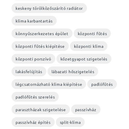
keskeny törölközőszárító radiátor
klíma karbantartás
könnyűszerkezetes épület
központi fűtés
központi fűtés kiépítése
központi klíma
központi porszívó
kőzetgyapot szigetelés
lakásfelújítás
lábazati hőszigetelés
légcsatornázható klíma kiépítése
padlófűtés
padlófűtés szerelés
parasztházak szigetelése
passzívház
passzívház építés
split-klíma