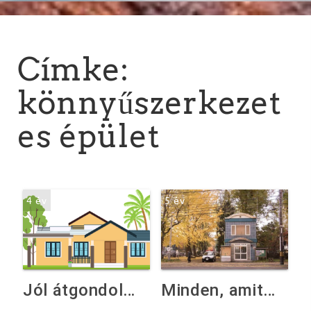
Címke:
könnyűszerkezet
es épület
4 év
5 év
Jól átgondolt tervezéssel a könnyűszerkezetes épület összes előnyét élvezhetjük!
Minden, amit a könnyűszerkezetes épületről tudni kell