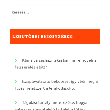
K
e
r
e
s
é
LEGUTÓBBI BEJEGYZÉSEK
s
:
Klíma társasházi lakásban: mire figyelj a
felszerelés előtt?
Iszapleválasztó bekötése: így védi meg a
fűtési rendszert a lerakódásoktól
Tágulási tartály méretezése: hogyan
válasszunk megfelelő tartályt a fűtési