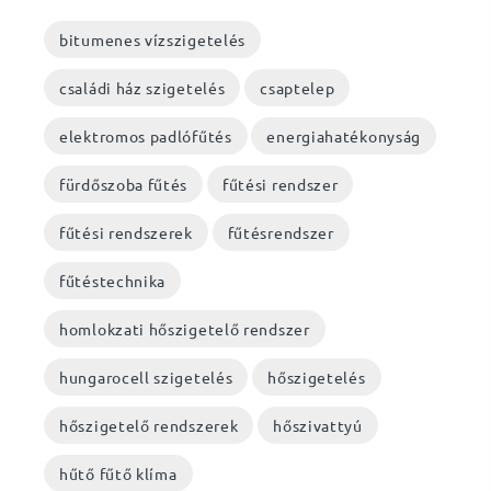
bitumenes vízszigetelés
családi ház szigetelés
csaptelep
elektromos padlófűtés
energiahatékonyság
fürdőszoba fűtés
fűtési rendszer
fűtési rendszerek
fűtésrendszer
fűtéstechnika
homlokzati hőszigetelő rendszer
hungarocell szigetelés
hőszigetelés
hőszigetelő rendszerek
hőszivattyú
hűtő fűtő klíma