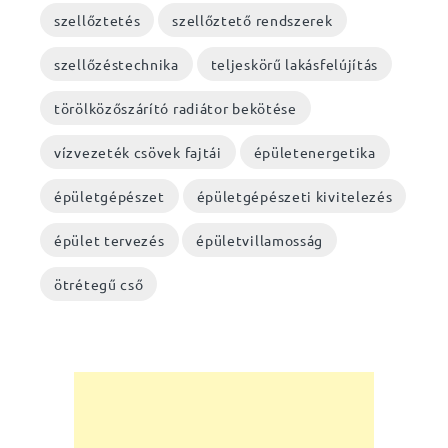
szellőztetés
szellőztető rendszerek
szellőzéstechnika
teljeskörű lakásfelújítás
törölközőszárító radiátor bekötése
vízvezeték csövek fajtái
épületenergetika
épületgépészet
épületgépészeti kivitelezés
épület tervezés
épületvillamosság
ötrétegű cső