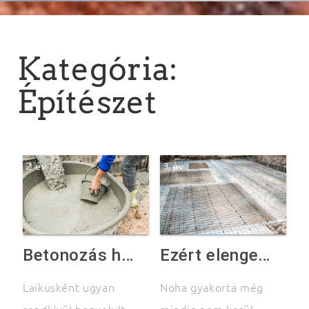
Kategória:
Építészet
2 év
3 év
Betonozás házilag – így fogjunk neki a munkálatoknak
Ezért elengedhetetlen a precíz födém szigetelés
Laikusként ugyan
Noha gyakorta még
rendkívül bonyolult
mindig nem kerül