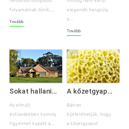
folyamatnak tűnik,...
elegendő hangsúly
a...
Tovább
Tovább
5 év
6 év
Sokat hallani a passzívház tervezés nehézségeiről
A kőzetgyapot szigetelés előnyeiről és hátrányairól – őszintén
Az elmúlt
Bátran
évtizedekben komoly
kijelenthetjük, hogy
figyelmet kapott a...
a kőzetgyapot