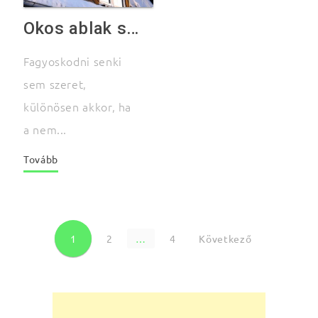
Okos ablak szigetelési praktikák – 1. rész
Fagyoskodni senki
sem szeret,
különösen akkor, ha
a nem...
Tovább
1
2
…
4
Következő
B
e