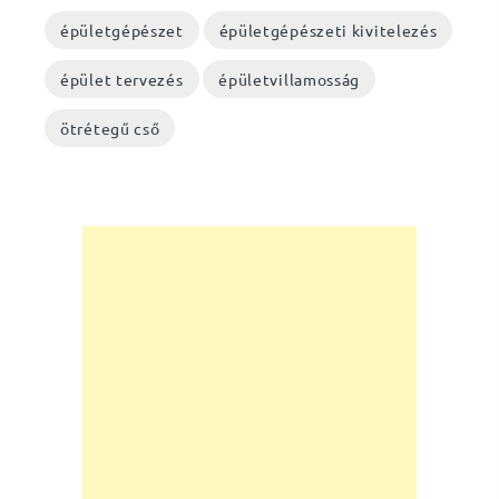
épületgépészet
épületgépészeti kivitelezés
épület tervezés
épületvillamosság
ötrétegű cső