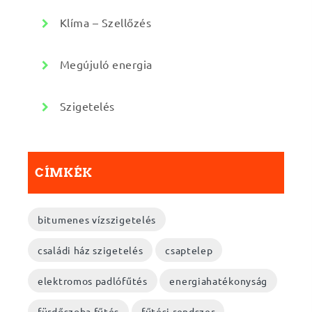
Klíma – Szellőzés
Megújuló energia
Szigetelés
CÍMKÉK
bitumenes vízszigetelés
családi ház szigetelés
csaptelep
elektromos padlófűtés
energiahatékonyság
fürdőszoba fűtés
fűtési rendszer