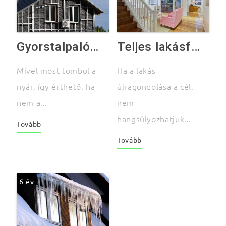
Gyorstalpaló kezdőknek a hőszigetelés jegyében
Teljes lakásfelújítás lépésről lépésre
Mivel most tombol a
Ha a lakás
nyár, így érthető, ha
újragondolása a cél,
nem a...
nem
hangsúlyozhatjuk...
Tovább
Tovább
6 év