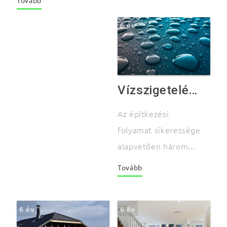
6 év
Vízszigetelés 1 rész. – Néhány szóban a téma alapjairól
Az építkezési
folyamat sikeressége
alapvetően három...
Tovább
6 év
6 év