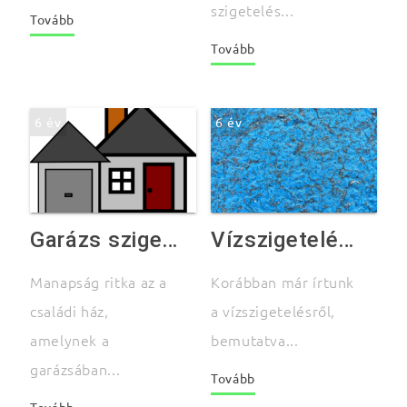
szigetelés...
Tovább
Tovább
6 év
6 év
Garázs szigetelés olcsón, hatékonyan
Vízszigetelés 2. rész – Néhány szóban a bitumen szigetelésről
Manapság ritka az a
Korábban már írtunk
családi ház,
a vízszigetelésről,
amelynek a
bemutatva...
garázsában...
Tovább
Tovább