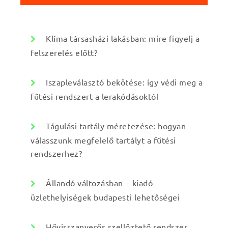
:
a
p
Klíma társasházi lakásban: mire figyelj a
felszerelés előtt?
o
Iszapleválasztó bekötése: így védi meg a
z
fűtési rendszert a lerakódásoktól
á
Tágulási tartály méretezése: hogyan
s
válasszunk megfelelő tartályt a fűtési
rendszerhez?
a
Állandó változásban – kiadó
üzlethelyiségek budapesti lehetőségei
Hővisszanyerős szellőztető rendszer