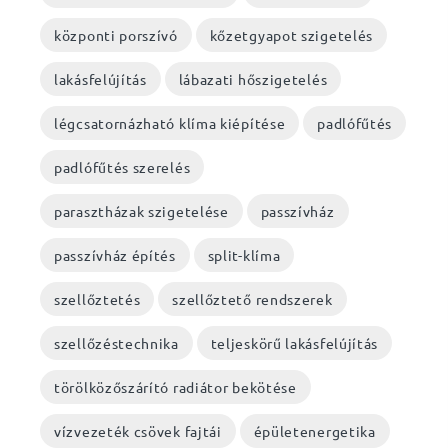
központi porszívó
kőzetgyapot szigetelés
lakásfelújítás
lábazati hőszigetelés
légcsatornázható klíma kiépítése
padlófűtés
padlófűtés szerelés
parasztházak szigetelése
passzívház
passzívház építés
split-klíma
szellőztetés
szellőztető rendszerek
szellőzéstechnika
teljeskörű lakásfelújítás
törölközőszárító radiátor bekötése
vízvezeték csövek fajtái
épületenergetika