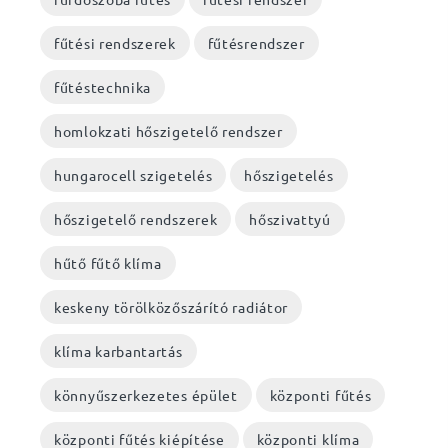
fűtési rendszerek
fűtésrendszer
fűtéstechnika
homlokzati hőszigetelő rendszer
hungarocell szigetelés
hőszigetelés
hőszigetelő rendszerek
hőszivattyú
hűtő fűtő klíma
keskeny törölközőszárító radiátor
klíma karbantartás
könnyűszerkezetes épület
központi fűtés
központi fűtés kiépítése
központi klíma