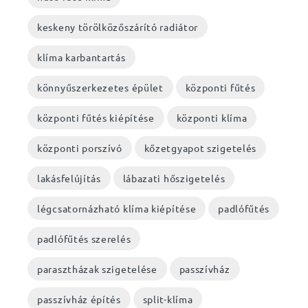
keskeny törölközőszárító radiátor
klíma karbantartás
könnyűszerkezetes épület
központi fűtés
központi fűtés kiépítése
központi klíma
központi porszívó
kőzetgyapot szigetelés
lakásfelújítás
lábazati hőszigetelés
légcsatornázható klíma kiépítése
padlófűtés
padlófűtés szerelés
parasztházak szigetelése
passzívház
passzívház építés
split-klíma