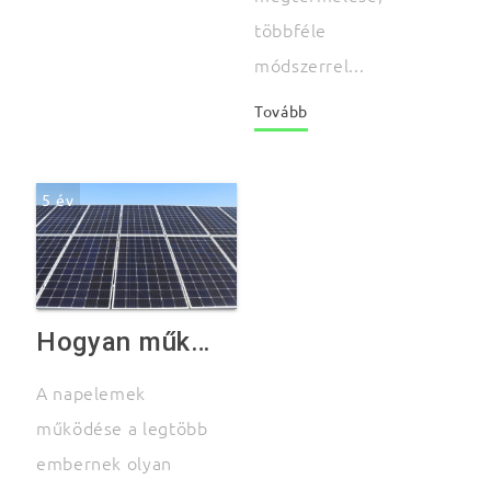
többféle
módszerrel...
Tovább
5 év
Hogyan működik a napelem?
A napelemek
működése a legtöbb
embernek olyan