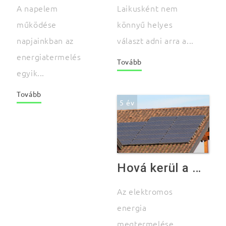
A napelem
Laikusként nem
működése
könnyű helyes
napjainkban az
választ adni arra a...
energiatermelés
Tovább
egyik...
Tovább
5 év
Hová kerül a napelem?
Az elektromos
energia
megtermelése,