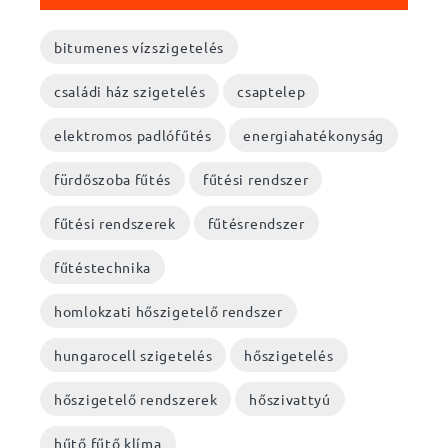
bitumenes vízszigetelés
családi ház szigetelés
csaptelep
elektromos padlófűtés
energiahatékonyság
fürdőszoba fűtés
fűtési rendszer
fűtési rendszerek
fűtésrendszer
fűtéstechnika
homlokzati hőszigetelő rendszer
hungarocell szigetelés
hőszigetelés
hőszigetelő rendszerek
hőszivattyú
hűtő fűtő klíma