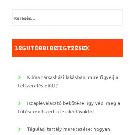
K
e
r
e
s
é
LEGUTÓBBI BEJEGYZÉSEK
s
:
Klíma társasházi lakásban: mire figyelj a
felszerelés előtt?
Iszapleválasztó bekötése: így védi meg a
fűtési rendszert a lerakódásoktól
Tágulási tartály méretezése: hogyan