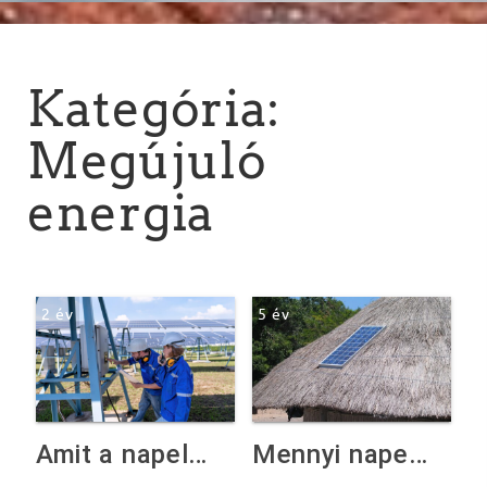
Kategória:
Megújuló
energia
2 év
5 év
Amit a napelem működése kapcsán tudni érdemes
Mennyi napelem kell egy házhoz?