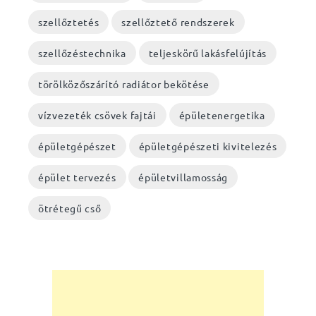
szellőztetés
szellőztető rendszerek
szellőzéstechnika
teljeskörű lakásfelújítás
törölközőszárító radiátor bekötése
vízvezeték csövek fajtái
épületenergetika
épületgépészet
épületgépészeti kivitelezés
épület tervezés
épületvillamosság
ötrétegű cső