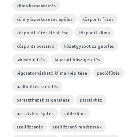
klíma karbantartás
könnyűszerkezetes épület
központi fűtés
központi fűtés kiépítése
központi klíma
központi porszívó
kőzetgyapot szigetelés
lakásfelújítás
lábazati hőszigetelés
légcsatornázható klíma kiépítése
padlófűtés
padlófűtés szerelés
parasztházak szigetelése
passzívház
passzívház építés
split-klíma
szellőztetés
szellőztető rendszerek