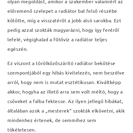
olyan megoldást, amikor a szakember valamiért az
előremenő szelepet a radiátor bal felső részébe
kötötte, míg a visszatérőt a jobb alsó sarokba. Ezt
pedig azzal szokták magyarázni, hogy így fentről
lefelé, végighalad a fűtővíz a radiátor teljes
egészén.
Ez viszont a törölközőszárító radiátor bekötése
szempontjából egy hibás kivitelezés, nem beszélve
arról, hogy nem is mutat esztétikusan. Kiváltképp
akkor, hogyha az illető arra sem volt méltó, hogy a
csöveket a falba fektesse. Az ilyen jellegű hibákat,
általában azok a „mesterek“ szokták elkövetni, akik
mindenhez értenek, de semmihez sem
tökéletesen.