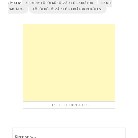
CÍMKÉK:
KESKENY TÖRÖLKÖZŐSZÁRÍTÓ RADIÁTOR
PANEL
RADIÁTOR
TÖRÖLKÖZŐSZÁRÍTÓ RADIÁTOR BEKÖTÉSE
K
e