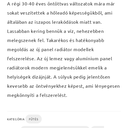
A régi 30-40 éves öntöttvas változatok mára már
sokat veszítettek a hőleadó képességükből, ami
általában az iszapos lerakódások miatt van.
Lassabban kering bennük a víz, nehezebben
melegszenek fel. Takarékos és hatékonyabb
megoldás az új panel radiátor modellek
felszerelése. Az új lemez vagy alumínium panel
radiátorok modern megjelenésükkel emelik a
helyiségek dizájnját. A súlyuk pedig jelentősen
kevesebb az öntvényekhez képest, ami lényegesen
megkönnyíti a felszerelést.
KATEGÓRIA
FŰTÉS