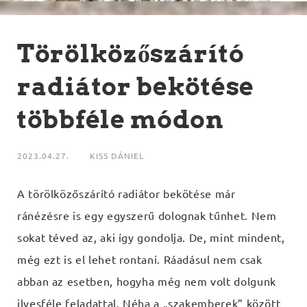
Törölközőszárító
radiátor bekötése
többféle módon
2023.04.27.
KISS DÁNIEL
A törölközőszárító radiátor bekötése már
ránézésre is egy egyszerű dolognak tűnhet. Nem
sokat téved az, aki így gondolja. De, mint mindent,
még ezt is el lehet rontani. Ráadásul nem csak
abban az esetben, hogyha még nem volt dolgunk
ilyesféle feladattal. Néha a „szakemberek” között