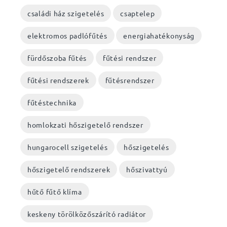
családi ház szigetelés
csaptelep
elektromos padlófűtés
energiahatékonyság
fürdőszoba fűtés
fűtési rendszer
fűtési rendszerek
fűtésrendszer
fűtéstechnika
homlokzati hőszigetelő rendszer
hungarocell szigetelés
hőszigetelés
hőszigetelő rendszerek
hőszivattyú
hűtő fűtő klíma
keskeny törölközőszárító radiátor