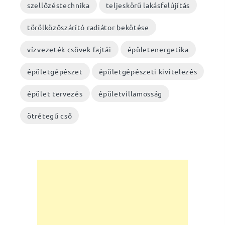
szellőzéstechnika
teljeskörű lakásfelújítás
törölközőszárító radiátor bekötése
vízvezeték csövek fajtái
épületenergetika
épületgépészet
épületgépészeti kivitelezés
épület tervezés
épületvillamosság
ötrétegű cső