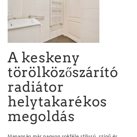
A keskeny
törölközőszárító
radiátor
helytakarékos
megoldás
Manapság már nagyon sokféle stílusú, színű és