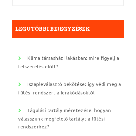
r
e
s
é
LEGUTÓBBI BEJEGYZÉSEK
s
:
Klíma társasházi lakásban: mire figyelj a
felszerelés előtt?
Iszapleválasztó bekötése: így védi meg a
fűtési rendszert a lerakódásoktól
Tágulási tartály méretezése: hogyan
válasszunk megfelelő tartályt a fűtési
rendszerhez?