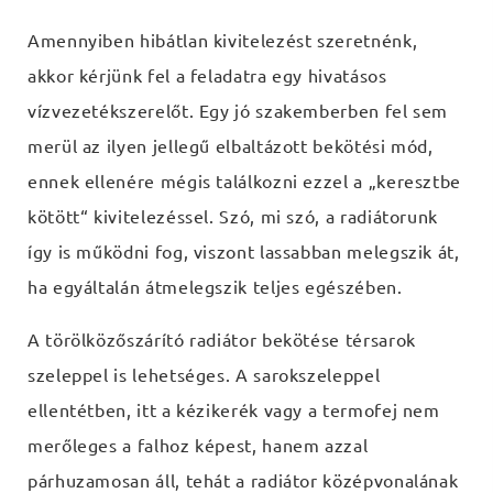
Amennyiben hibátlan kivitelezést szeretnénk,
akkor kérjünk fel a feladatra egy hivatásos
vízvezetékszerelőt. Egy jó szakemberben fel sem
merül az ilyen jellegű elbaltázott bekötési mód,
ennek ellenére mégis találkozni ezzel a „keresztbe
kötött“ kivitelezéssel. Szó, mi szó, a radiátorunk
így is működni fog, viszont lassabban melegszik át,
ha egyáltalán átmelegszik teljes egészében.
A törölközőszárító radiátor bekötése térsarok
szeleppel is lehetséges. A sarokszeleppel
ellentétben, itt a kézikerék vagy a termofej nem
merőleges a falhoz képest, hanem azzal
párhuzamosan áll, tehát a radiátor középvonalának