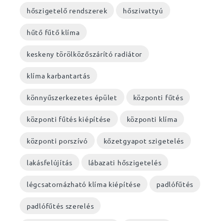
hőszigetelő rendszerek
hőszivattyú
hűtő fűtő klíma
keskeny törölközőszárító radiátor
klíma karbantartás
könnyűszerkezetes épület
központi fűtés
központi fűtés kiépítése
központi klíma
központi porszívó
kőzetgyapot szigetelés
lakásfelújítás
lábazati hőszigetelés
légcsatornázható klíma kiépítése
padlófűtés
padlófűtés szerelés