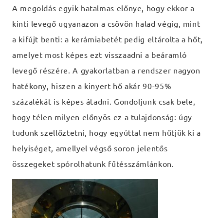
A megoldás egyik hatalmas előnye, hogy ekkor a
kinti levegő ugyanazon a csövön halad végig, mint
a kifújt benti: a kerámiabetét pedig eltárolta a hőt,
amelyet most képes ezt visszaadni a beáramló
levegő részére. A gyakorlatban a rendszer nagyon
hatékony, hiszen a kinyert hő akár 90-95%
százalékát is képes átadni. Gondoljunk csak bele,
hogy télen milyen előnyös ez a tulajdonság: úgy
tudunk szellőztetni, hogy egyúttal nem hűtjük ki a
helyiséget, amellyel végső soron jelentős
összegeket spórolhatunk fűtésszámlánkon.