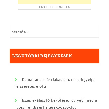
K
e
r
e
s
é
LEGUTÓBBI BEJEGYZÉSEK
s
:
Klíma társasházi lakásban: mire figyelj a
felszerelés előtt?
Iszapleválasztó bekötése: így védi meg a
fűtési rendszert a lerakódásoktól