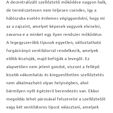
A decentralizált szellőztető működése nagyon halk,
de természetesen nem teljesen csendes, így a
hálószoba esetén érdemes végiggondolni, hogy mi
az a zajszint, amelyet képesek vagyunk elviselni,
zavarna-e a minket egy ilyen rendszer működése.
A legegyszerűbb típusok egyetlen, változtatható
forgásirányú ventilátorral rendelkezik, amelyek
előbb kiszívják, majd befújják a levegőt. Ez
alapvetően nem jelent gondot, viszont a fellépő
kisebb vákumhatás és kiegyenlítetlen szellőztetés
nem alkalmazható olyan helyiségben, ahol
bármilyen nyílt égésterű berendezés van. Ekkor
megoldás lehet párosával felszerelni a szellőztetőt
vagy két ventilátoros típust választani, amelyek