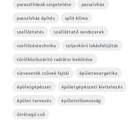
parasztházak szigetelése
passzívház
passzívház építés
split-klíma
szellőztetés
szellőztető rendszerek
szellőzéstechnika
teljeskörű lakásfelújítás
törölközőszárító radiátor bekötése
vízvezeték csövek fajtái
épületenergetika
épületgépészet
épületgépészeti kivitelezés
épület tervezés
épületvillamosság
ötrétegű cső