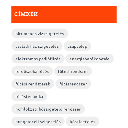
CÍMKÉK
bitumenes vízszigetelés
családi ház szigetelés
csaptelep
elektromos padlófűtés
energiahatékonyság
fürdőszoba fűtés
fűtési rendszer
fűtési rendszerek
fűtésrendszer
fűtéstechnika
homlokzati hőszigetelő rendszer
hungarocell szigetelés
hőszigetelés