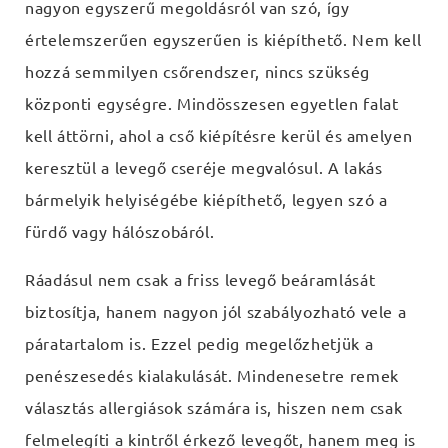
nagyon egyszerű megoldásról van szó, így
értelemszerűen egyszerűen is kiépíthető. Nem kell
hozzá semmilyen csőrendszer, nincs szükség
központi egységre. Mindösszesen egyetlen falat
kell áttörni, ahol a cső kiépítésre kerül és amelyen
keresztül a levegő cseréje megvalósul. A lakás
bármelyik helyiségébe kiépíthető, legyen szó a
fürdő vagy hálószobáról.
Ráadásul nem csak a friss levegő beáramlását
biztosítja, hanem nagyon jól szabályozható vele a
páratartalom is. Ezzel pedig megelőzhetjük a
penészesedés kialakulását. Mindenesetre remek
választás allergiások számára is, hiszen nem csak
felmelegíti a kintről érkező levegőt, hanem meg is