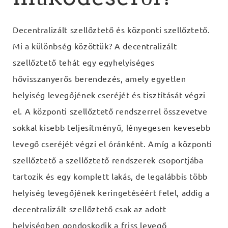
Decentralizált szellőztető és központi szellőztető.
Mi a különbség közöttük? A decentralizált
szellőztető tehát egy egyhelyiséges
hővisszanyerős berendezés, amely egyetlen
helyiség levegőjének cseréjét és tisztítását végzi
el. A központi szellőztető rendszerrel összevetve
sokkal kisebb teljesítményű, lényegesen kevesebb
levegő cseréjét végzi el óránként. Amíg a központi
szellőztető a szellőztető rendszerek csoportjába
tartozik és egy komplett lakás, de legalábbis több
helyiség levegőjének keringetéséért felel, addig a
decentralizált szellőztető csak az adott
helyiségben gondoskodik a friss levegő