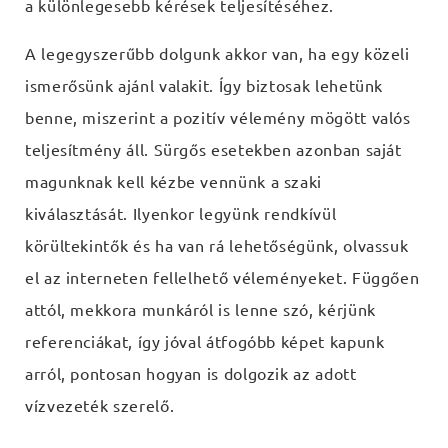
a különlegesebb kérések teljesítéséhez.
A legegyszerűbb dolgunk akkor van, ha egy közeli
ismerősünk ajánl valakit. Így biztosak lehetünk
benne, miszerint a pozitív vélemény mögött valós
teljesítmény áll. Sürgős esetekben azonban saját
magunknak kell kézbe vennünk a szaki
kiválasztását. Ilyenkor legyünk rendkívül
körültekintők és ha van rá lehetőségünk, olvassuk
el az interneten fellelhető véleményeket. Függően
attól, mekkora munkáról is lenne szó, kérjünk
referenciákat, így jóval átfogóbb képet kapunk
arról, pontosan hogyan is dolgozik az adott
vízvezeték szerelő.