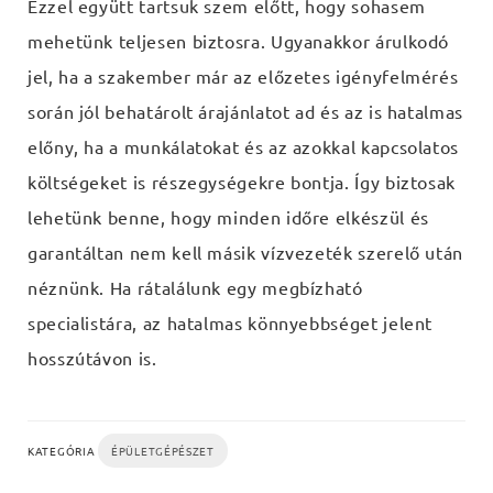
Ezzel együtt tartsuk szem előtt, hogy sohasem
mehetünk teljesen biztosra. Ugyanakkor árulkodó
jel, ha a szakember már az előzetes igényfelmérés
során jól behatárolt árajánlatot ad és az is hatalmas
előny, ha a munkálatokat és az azokkal kapcsolatos
költségeket is részegységekre bontja. Így biztosak
lehetünk benne, hogy minden időre elkészül és
garantáltan nem kell másik vízvezeték szerelő után
néznünk. Ha rátalálunk egy megbízható
specialistára, az hatalmas könnyebbséget jelent
hosszútávon is.
KATEGÓRIA
ÉPÜLETGÉPÉSZET