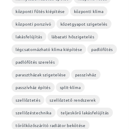
központi fűtés kiépítése
központi klíma
központi porszívó
kőzetgyapot szigetelés
lakásfelújítás
lábazati hőszigetelés
légcsatornázható klíma kiépítése
padlófűtés
padlófűtés szerelés
parasztházak szigetelése
passzívház
passzívház építés
split-klíma
szellőztetés
szellőztető rendszerek
szellőzéstechnika
teljeskörű lakásfelújítás
törölközőszárító radiátor bekötése