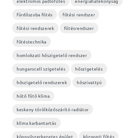
elektromos padlófűtés
energiahatékonyság
fürdőszoba fűtés
fűtési rendszer
fűtési rendszerek
fűtésrendszer
fűtéstechnika
homlokzati hőszigetelő rendszer
hungarocell szigetelés
hőszigetelés
hőszigetelő rendszerek
hőszivattyú
hűtő fűtő klíma
keskeny törölközőszárító radiátor
klíma karbantartás
könnyűszerkezetes épület
központi fűtés