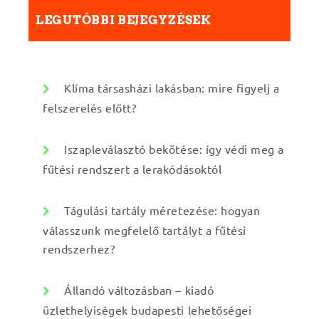
é
LEGUTÓBBI BEJEGYZÉSEK
s
:
Klíma társasházi lakásban: mire figyelj a
felszerelés előtt?
Iszapleválasztó bekötése: így védi meg a
fűtési rendszert a lerakódásoktól
Tágulási tartály méretezése: hogyan
válasszunk megfelelő tartályt a fűtési
rendszerhez?
Állandó változásban – kiadó
üzlethelyiségek budapesti lehetőségei