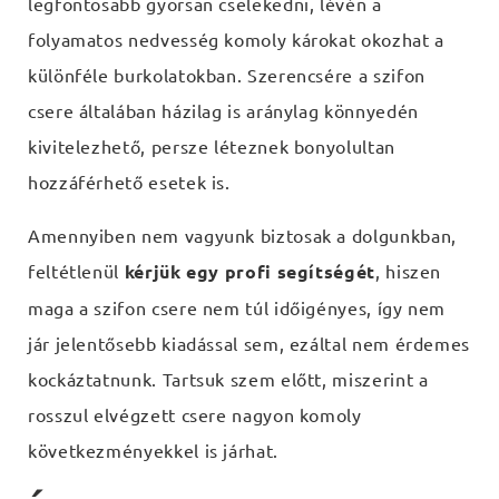
legfontosabb gyorsan cselekedni, lévén a
folyamatos nedvesség komoly károkat okozhat a
különféle burkolatokban. Szerencsére a szifon
csere általában házilag is aránylag könnyedén
kivitelezhető, persze léteznek bonyolultan
hozzáférhető esetek is.
Amennyiben nem vagyunk biztosak a dolgunkban,
feltétlenül
kérjük egy profi segítségét
, hiszen
maga a szifon csere nem túl időigényes, így nem
jár jelentősebb kiadással sem, ezáltal nem érdemes
kockáztatnunk. Tartsuk szem előtt, miszerint a
rosszul elvégzett csere nagyon komoly
következményekkel is járhat.