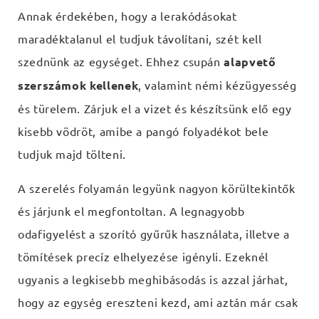
Annak érdekében, hogy a lerakódásokat
maradéktalanul el tudjuk távolítani, szét kell
szednünk az egységet. Ehhez csupán
alapvető
szerszámok kellenek
, valamint némi kézügyesség
és türelem. Zárjuk el a vizet és készítsünk elő egy
kisebb vödröt, amibe a pangó folyadékot bele
tudjuk majd tölteni.
A szerelés folyamán legyünk nagyon körültekintők
és járjunk el megfontoltan. A legnagyobb
odafigyelést a szorító gyűrűk használata, illetve a
tömítések precíz elhelyezése igényli. Ezeknél
ugyanis a legkisebb meghibásodás is azzal járhat,
hogy az egység ereszteni kezd, ami aztán már csak