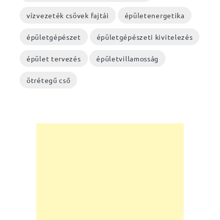
vízvezeték csövek fajtái
épületenergetika
épületgépészet
épületgépészeti kivitelezés
épület tervezés
épületvillamosság
ötrétegű cső