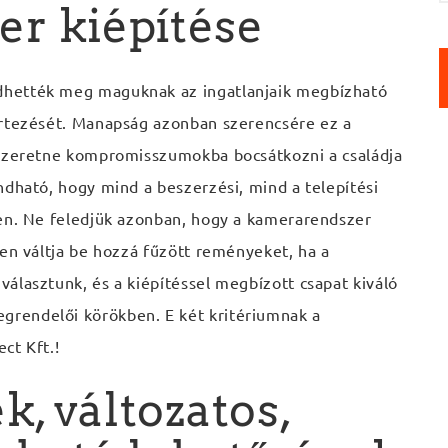
r kiépítése
e
s
é
s
dhették meg maguknak az ingatlanjaik megbízható
:
értezését. Manapság azonban szerencsére ez a
 szeretne kompromisszumokba bocsátkozni a családja
ndható, hogy mind a beszerzési, mind a telepítési
ben. Ne feledjük azonban, hogy a kamerarendszer
ben váltja be hozzá fűzött reményeket, ha a
álasztunk, és a kiépítéssel megbízott csapat kiváló
rendelői körökben. E két kritériumnak a
ct Kft.!
k, változatos,