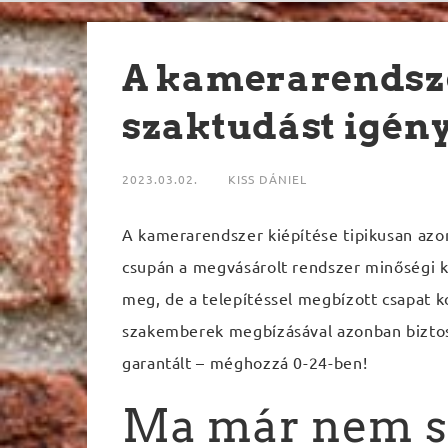
A kamerarendsze
szaktudást igén
2023.03.02.
KISS DÁNIEL
A kamerarendszer kiépítése tipikusan azo
csupán a megvásárolt rendszer minőségi k
meg, de a telepítéssel megbízott csapat k
szakemberek megbízásával azonban bizto
garantált – méghozzá 0-24-ben!
Ma már nem s