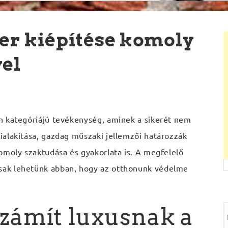
r kiépítése komoly
yel
n kategóriájú tevékenység, aminek a sikerét nem
ialakítása, gazdag műszaki jellemzői határozzák
omoly szaktudása és gyakorlata is. A megfelelő
sak lehetünk abban, hogy az otthonunk védelme
zámít luxusnak a
e
r