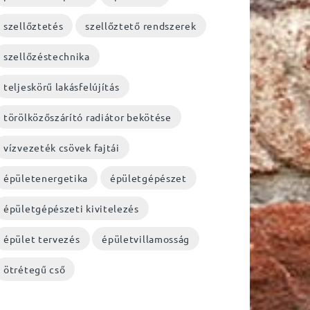
szellőztetés
szellőztető rendszerek
szellőzéstechnika
teljeskörű lakásfelújítás
törölközőszárító radiátor bekötése
vízvezeték csövek fajtái
épületenergetika
épületgépészet
épületgépészeti kivitelezés
épület tervezés
épületvillamosság
ötrétegű cső