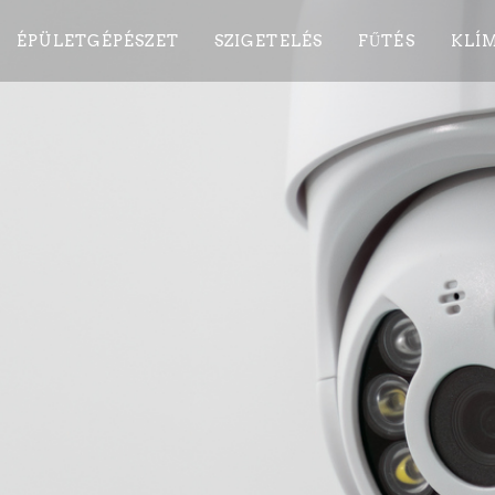
ÉPÜLETGÉPÉSZET
SZIGETELÉS
FŰTÉS
KLÍM