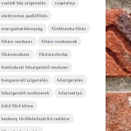
családi ház szigetelés
csaptelep
elektromos padlófűtés
energiahatékonyság
fürdőszoba fűtés
fűtési rendszer
fűtési rendszerek
fűtésrendszer
fűtéstechnika
homlokzati hőszigetelő rendszer
hungarocell szigetelés
hőszigetelés
hőszigetelő rendszerek
hőszivattyú
hűtő fűtő klíma
keskeny törölközőszárító radiátor