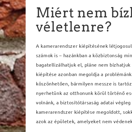
Miért nem bíz
véletlenre?
A kamerarendszer kiépítésének létjogosul
számok is – hazánkban a közbiztonság min
bagatellizálhatjuk el, pláne nem bízhatju
kiépítése azonban megoldja a problémánka
köszönhetően, bármilyen messze is tartóz
nyerhetünk az otthonunk körül történő e
volnánk, a biztosítótársaság adatai végle
kamerarendszer kiépítése megoldott, sokka
azok az épületek, amelyeket nem védenek