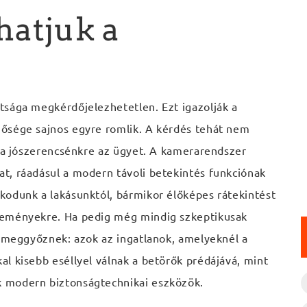
hatjuk a
tsága megkérdőjelezhetetlen. Ezt igazolják a
ősége sajnos egyre romlik. A kérdés tehát nem
k a jószerencsénkre az ügyet. A kamerarendszer
t, ráadásul a modern távoli betekintés funkciónak
kodunk a lakásunktól, bármikor élőképes rátekintést
seményekre. Ha pedig még mindig szkeptikusak
g meggyőznek: azok az ingatlanok, amelyeknél a
l kisebb eséllyel válnak a betörők prédájává, mint
 modern biztonságtechnikai eszközök.