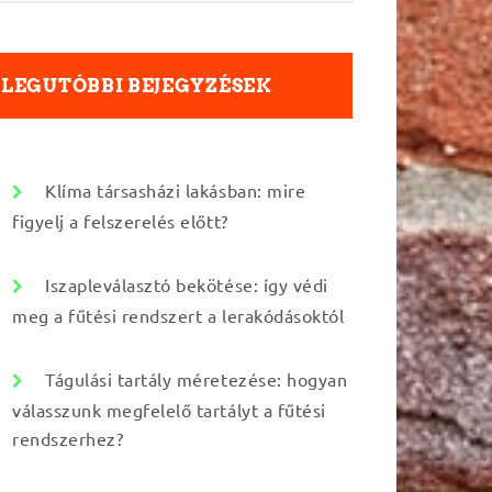
LEGUTÓBBI BEJEGYZÉSEK
Klíma társasházi lakásban: mire
figyelj a felszerelés előtt?
Iszapleválasztó bekötése: így védi
meg a fűtési rendszert a lerakódásoktól
Tágulási tartály méretezése: hogyan
válasszunk megfelelő tartályt a fűtési
rendszerhez?