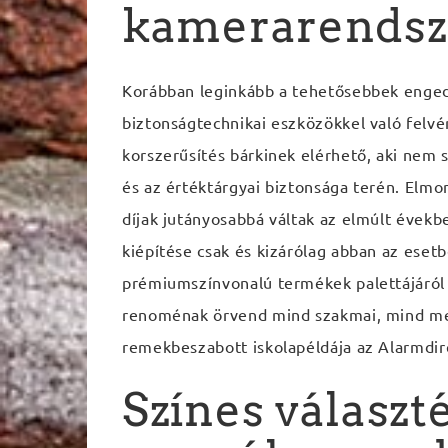
kamerarendsze
Korábban leginkább a tehetősebbek enge
biztonságtechnikai eszközökkel való felv
korszerűsítés bárkinek elérhető, aki nem
és az értéktárgyai biztonsága terén. Elmo
díjak jutányosabbá váltak az elmúlt évek
kiépítése csak és kizárólag abban az eset
prémiumszínvonalú termékek palettájáról v
renoménak örvend mind szakmai, mind meg
remekbeszabott iskolapéldája az Alarmdire
Színes választé