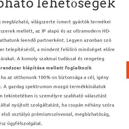
bható lehetőségek
g megbízható, világszerte ismert gyártók termékei
szerek mellett, az IP alapú és az ultramodern HD-
gathatunk leendő partnerként. Legyen azonban szó
zer telepítéséről, a mindent felülíró minőséget előre
 árakat. A komoly szakmai tudással és rengeteg
rendszer kiépítése mellett foglalkozik
e, ha az otthonunk 100%-os biztonsága a cél, igény
yújt. A gazdag spektrumon mozgó termékkínálatuk
om tekintetében is személyre szabható választást
által nyújtott szolgáltatást, ha csupán néhány szóra
k: első osztályú prémiumszínvonal, megbízhatóság,
ész ügyfélszolgálat.