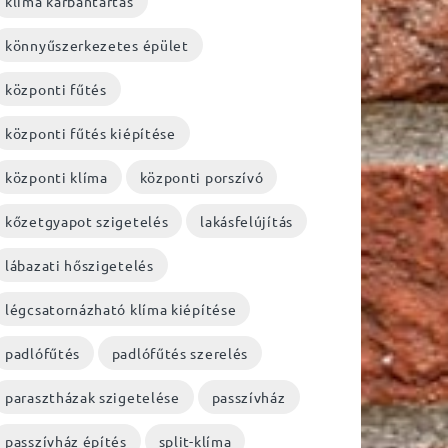
klíma karbantartás
könnyűszerkezetes épület
központi fűtés
központi fűtés kiépítése
központi klíma
központi porszívó
kőzetgyapot szigetelés
lakásfelújítás
lábazati hőszigetelés
légcsatornázható klíma kiépítése
padlófűtés
padlófűtés szerelés
parasztházak szigetelése
passzívház
passzívház építés
split-klíma