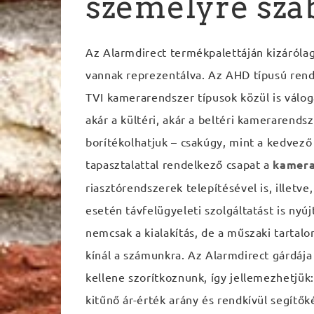
személyre sza
Az Alarmdirect termékpalettáján kizáróla
vannak reprezentálva. Az AHD típusú rend
TVI kamerarendszer típusok közül is válo
akár a kültéri, akár a beltéri kamerarends
borítékolhatjuk – csakúgy, mint a kedvező
tapasztalattal rendelkező csapat a
kamera
riasztórendszerek telepítésével is, illetv
esetén távfelügyeleti szolgáltatást is n
nemcsak a kialakítás, de a műszaki tartal
kínál a számunkra. Az Alarmdirect gárdája 
kellene szorítkoznunk, így jellemezhetjü
kitűnő ár-érték arány és rendkívül segítők